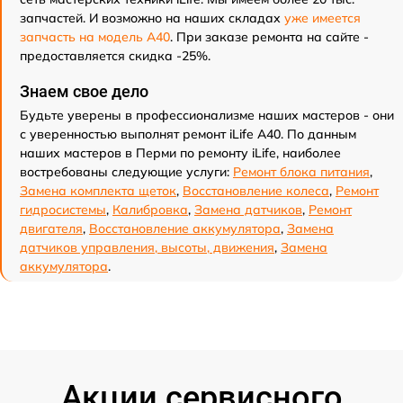
запчастей. И возможно на наших складах
уже имеется
запчасть на модель A40
. При заказе ремонта на сайте -
предоставляется скидка -25%.
Знаем свое дело
Будьте уверены в профессионализме наших мастеров - они
с уверенностью выполнят ремонт iLife A40. По данным
наших мастеров в Перми по ремонту iLife, наиболее
востребованы следующие услуги:
Ремонт блока питания
,
Замена комплекта щеток
,
Восстановление колеса
,
Ремонт
гидросистемы
,
Калибровка
,
Замена датчиков
,
Ремонт
двигателя
,
Восстановление аккумулятора
,
Замена
датчиков управления, высоты, движения
,
Замена
аккумулятора
.
Акции сервисного