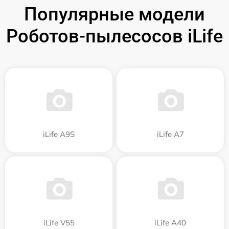
Популярные модели
Роботов-пылесосов iLife
iLife A9S
iLife A7
iLife V55
iLife A40